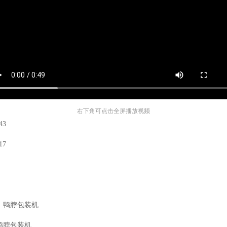
右下角可点击全屏播放视频
43
17
，鸭脖包装机
鸭脖包装机