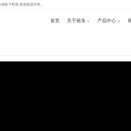
给袋机下料器
给袋机提升机
首页
关于裕东
产品中心