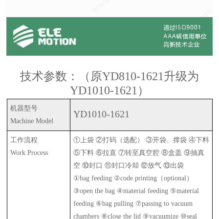
技术参数：（原YD810-1621升级为
YD1010-1621）
机器型号
YD
1
0
10-1621
Machine Model
工作流程
①上袋 ②打码（选配） ③开袋、撑袋 ④下料
Work Process
⑤下料 ⑥拉直 ⑦转至真空腔 ⑧盒盖 ⑨抽真
空 ⑩封口 ⑪封口冷却 ⑫放气 ⑬出袋
①
bag feeding
②
code printing
（
optional
）
③
open the bag
④
material feeding
⑤
material
feeding
⑥
bag pulling
⑦
passing to vacuum
chambers
⑧
close the lid
⑨
vacuumize
⑩
seal