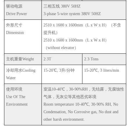
驱动电源
三相五线
380V 50HZ
Drive Power
3-phase 5-wire system 380V 50HZ
外形尺寸
2510 x 1600 x 1600mm
（
L x W x H
）（不含
Dimension
提升机）
2510 x 1600 x 1600mm
（
L x W x H
）
（
without elevator
）
主机重量
Weight
2.3T
2.3 Tons
冷却用水
Cooling
15-20
℃
, 3
升
/
分钟
15-20
℃
, 3 liters/min
Water
使用环境
室温
10-40
℃，
30-90%RH
，无结露，无腐蚀性
Use Of The
气体，无灰尘等其他恶劣坏境
Environment
Room temperature 10-40
℃
, 30-90% RH, No
Condensation, No Corrosive gas, No dust and
other harsh environment.