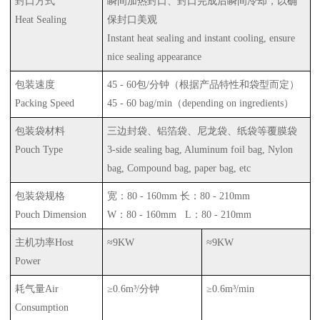
封口方式
瞬间加热封口、封口完成后瞬间冷却，以确
Heat Sealing
保封口美观
Instant heat sealing and instant cooling, ensure
nice sealing appearance
包装速度
45 - 60
包
/
分钟（根据产品特性和袋型而定）
Packing Speed
45 - 60 bag/min
（
depending on ingredients
）
包装袋材料
三边封袋、铝箔袋、尼龙袋、纸袋等覆膜袋
Pouch Type
3-side sealing bag, Aluminum foil bag, Nylon
bag, Compound bag, paper bag, etc
包装袋规格
宽：
80 - 160mm
长：
80 - 210mm
Pouch Dimension
W
：
80 - 160mm L
：
80 - 210mm
主机功率
Host
≈
9KW
≈
9KW
Power
耗气量
Air
≥
0.6m
³
/
分钟
≥
0.6m
³
/min
Consumption